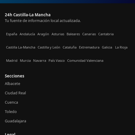
24h Castilla-La Mancha
Tu fuente de información local actualizada.
España
Andalucía
Aragón
Asturias
Baleares
Canarias
Cantabria
Castilla La-Mancha
Castilla y León
Cataluña
Extremadura
Galicia
La Rioja
Madrid
Murcia
Navarra
País Vasco
Comunidad Valenciana
Secciones
Albacete
Ciudad Real
Cuenca
Toledo
Guadalajara
Legal