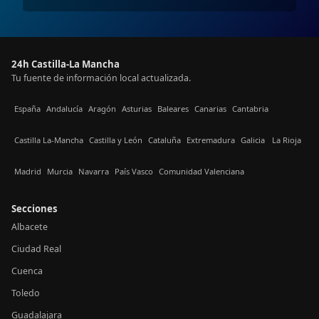
24h Castilla-La Mancha
Tu fuente de información local actualizada.
España
Andalucía
Aragón
Asturias
Baleares
Canarias
Cantabria
Castilla La-Mancha
Castilla y León
Cataluña
Extremadura
Galicia
La Rioja
Madrid
Murcia
Navarra
País Vasco
Comunidad Valenciana
Secciones
Albacete
Ciudad Real
Cuenca
Toledo
Guadalajara