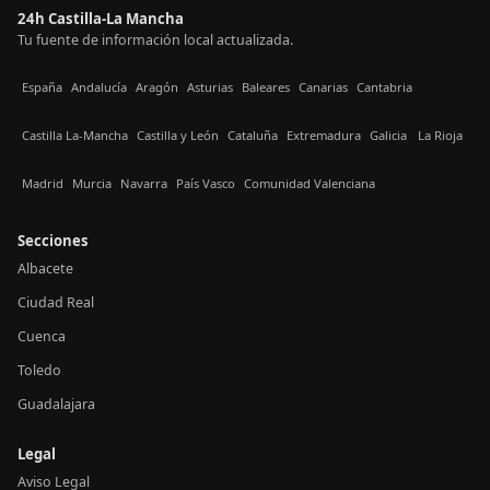
24h Castilla-La Mancha
Tu fuente de información local actualizada.
España
Andalucía
Aragón
Asturias
Baleares
Canarias
Cantabria
Castilla La-Mancha
Castilla y León
Cataluña
Extremadura
Galicia
La Rioja
Madrid
Murcia
Navarra
País Vasco
Comunidad Valenciana
Secciones
Albacete
Ciudad Real
Cuenca
Toledo
Guadalajara
Legal
Aviso Legal