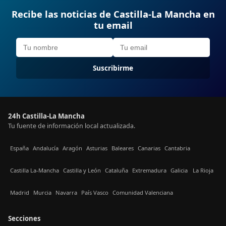
Recibe las noticias de Castilla-La Mancha en
tu email
Suscribirme
24h Castilla-La Mancha
Tu fuente de información local actualizada.
España
Andalucía
Aragón
Asturias
Baleares
Canarias
Cantabria
Castilla La-Mancha
Castilla y León
Cataluña
Extremadura
Galicia
La Rioja
Madrid
Murcia
Navarra
País Vasco
Comunidad Valenciana
Secciones