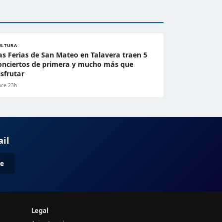
ULTURA
as Ferias de San Mateo en Talavera traen 5
onciertos de primera y mucho más que
isfrutar
ce 23h
ail
me
Legal