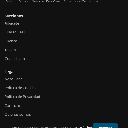
Madrid
Murcia
Navarra
País Vasco
Comunidad Valenciana
Secciones
Albacete
Ciudad Real
Cuenca
Toledo
Guadalajara
Legal
Aviso Legal
Política de Cookies
Política de Privacidad
Contacto
Quiénes somos
Este sitio usa cookies propias y de terceros.
Más info
Aceptar