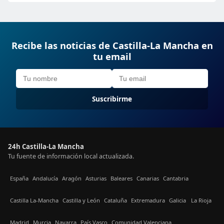
Recibe las noticias de Castilla-La Mancha en
tu email
Suscribirme
24h Castilla-La Mancha
Tu fuente de información local actualizada.
España
Andalucía
Aragón
Asturias
Baleares
Canarias
Cantabria
Castilla La-Mancha
Castilla y León
Cataluña
Extremadura
Galicia
La Rioja
Madrid
Murcia
Navarra
País Vasco
Comunidad Valenciana