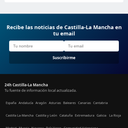
Recibe las noticias de Castilla-La Mancha en
tu email
Suscribirme
24h Castilla-La Mancha
Tu fuente de información local actualizada.
España
Andalucía
Aragón
Asturias
Baleares
Canarias
Cantabria
Castilla La-Mancha
Castilla y León
Cataluña
Extremadura
Galicia
La Rioja
Madrid
Murcia
Navarra
País Vasco
Comunidad Valenciana