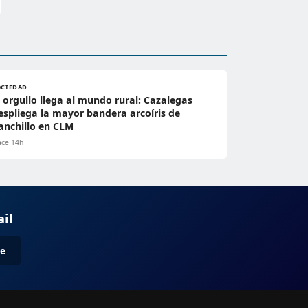
OCIEDAD
l orgullo llega al mundo rural: Cazalegas
espliega la mayor bandera arcoíris de
anchillo en CLM
ce 14h
ail
me