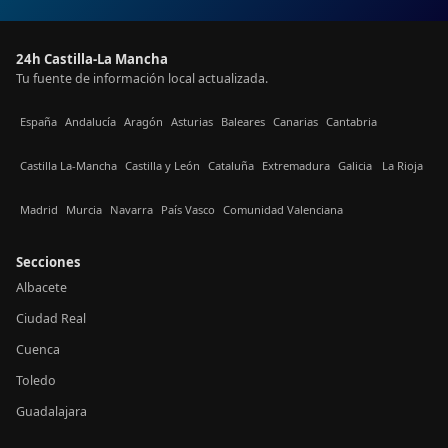
24h Castilla-La Mancha
Tu fuente de información local actualizada.
España
Andalucía
Aragón
Asturias
Baleares
Canarias
Cantabria
Castilla La-Mancha
Castilla y León
Cataluña
Extremadura
Galicia
La Rioja
Madrid
Murcia
Navarra
País Vasco
Comunidad Valenciana
Secciones
Albacete
Ciudad Real
Cuenca
Toledo
Guadalajara