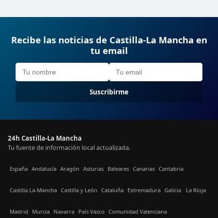
Recibe las noticias de Castilla-La Mancha en
tu email
Suscribirme
24h Castilla-La Mancha
Tu fuente de información local actualizada.
España
Andalucía
Aragón
Asturias
Baleares
Canarias
Cantabria
Castilla La-Mancha
Castilla y León
Cataluña
Extremadura
Galicia
La Rioja
Madrid
Murcia
Navarra
País Vasco
Comunidad Valenciana