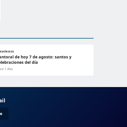
FEMÉRIDES
antoral de hoy 7 de agosto: santos y
elebraciones del día
ce 1 días
ail
me