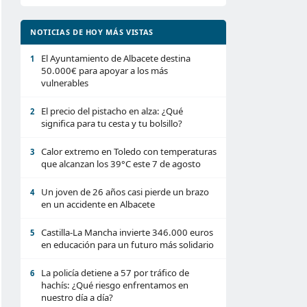
NOTICIAS DE HOY MÁS VISTAS
El Ayuntamiento de Albacete destina
1
50.000€ para apoyar a los más
vulnerables
El precio del pistacho en alza: ¿Qué
2
significa para tu cesta y tu bolsillo?
Calor extremo en Toledo con temperaturas
3
que alcanzan los 39°C este 7 de agosto
Un joven de 26 años casi pierde un brazo
4
en un accidente en Albacete
Castilla-La Mancha invierte 346.000 euros
5
en educación para un futuro más solidario
La policía detiene a 57 por tráfico de
6
hachís: ¿Qué riesgo enfrentamos en
nuestro día a día?