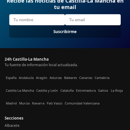
Recibe las noticias de Castilla-La Mancha en
tu email
Suscribirme
24h Castilla-La Mancha
Tu fuente de información local actualizada.
España
Andalucía
Aragón
Asturias
Baleares
Canarias
Cantabria
Castilla La-Mancha
Castilla y León
Cataluña
Extremadura
Galicia
La Rioja
Madrid
Murcia
Navarra
País Vasco
Comunidad Valenciana
Secciones
Albacete