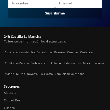
Suscribirme
24h Castilla-La Mancha
Tu fuente de información local actualizada.
España
Andalucía
Aragón
Asturias
Baleares
Canarias
Cantabria
Castilla La-Mancha
Castilla y León
Cataluña
Extremadura
Galicia
La Rioja
Madrid
Murcia
Navarra
País Vasco
Comunidad Valenciana
Secciones
Albacete
Ciudad Real
Cuenca