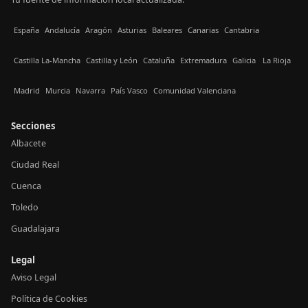
España
Andalucía
Aragón
Asturias
Baleares
Canarias
Cantabria
Castilla La-Mancha
Castilla y León
Cataluña
Extremadura
Galicia
La Rioja
Madrid
Murcia
Navarra
País Vasco
Comunidad Valenciana
Secciones
Albacete
Ciudad Real
Cuenca
Toledo
Guadalajara
Legal
Aviso Legal
Política de Cookies