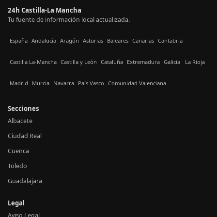
24h Castilla-La Mancha
Tu fuente de información local actualizada.
España
Andalucía
Aragón
Asturias
Baleares
Canarias
Cantabria
Castilla La-Mancha
Castilla y León
Cataluña
Extremadura
Galicia
La Rioja
Madrid
Murcia
Navarra
País Vasco
Comunidad Valenciana
Secciones
Albacete
Ciudad Real
Cuenca
Toledo
Guadalajara
Legal
Aviso Legal