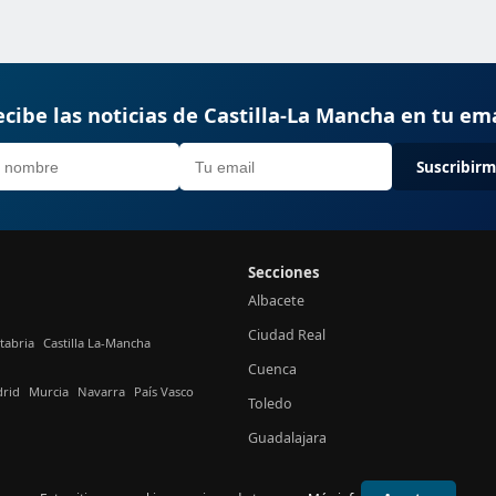
cibe las noticias de Castilla-La Mancha en tu em
Suscribir
Secciones
Albacete
Ciudad Real
tabria
Castilla La-Mancha
Cuenca
rid
Murcia
Navarra
País Vasco
Toledo
Guadalajara