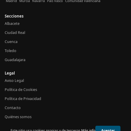
Madrid
Murcia
Navarra
País Vasco
Comunidad Valenciana
Secciones
Albacete
Ciudad Real
Cuenca
Toledo
Guadalajara
Legal
Aviso Legal
Política de Cookies
Política de Privacidad
Contacto
Quiénes somos
Este sitio usa cookies propias y de terceros.
Más info
Aceptar