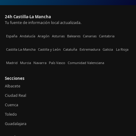
24h Castilla-La Mancha
Tu fuente de información local actualizada.
España
Andalucía
Aragón
Asturias
Baleares
Canarias
Cantabria
Castilla La-Mancha
Castilla y León
Cataluña
Extremadura
Galicia
La Rioja
Madrid
Murcia
Navarra
País Vasco
Comunidad Valenciana
Secciones
Albacete
Ciudad Real
Cuenca
Toledo
Guadalajara