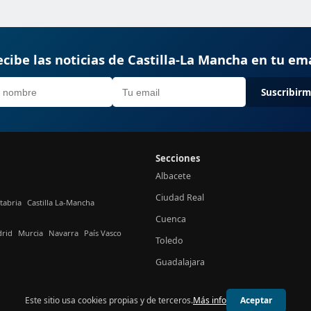
cibe las noticias de Castilla-La Mancha en tu em
Suscribir
Secciones
Albacete
Ciudad Real
tabria
Castilla La-Mancha
Cuenca
rid
Murcia
Navarra
País Vasco
Toledo
Guadalajara
Este sitio usa cookies propias y de terceros.
Más info
Aceptar
© 2026 24h Castilla-La Mancha