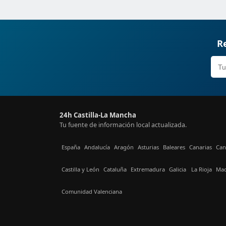
Re
24h Castilla-La Mancha
Tu fuente de información local actualizada.
España
Andalucía
Aragón
Asturias
Baleares
Canarias
Can
Castilla y León
Cataluña
Extremadura
Galicia
La Rioja
Mad
Comunidad Valenciana