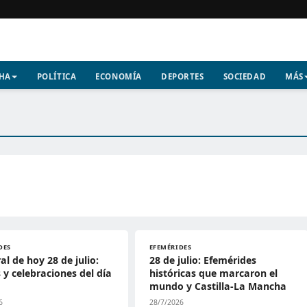
CHA
POLÍTICA
ECONOMÍA
DEPORTES
SOCIEDAD
MÁS
DES
EFEMÉRIDES
al de hoy 28 de julio:
28 de julio: Efemérides
 y celebraciones del día
históricas que marcaron el
mundo y Castilla-La Mancha
6
28/7/2026